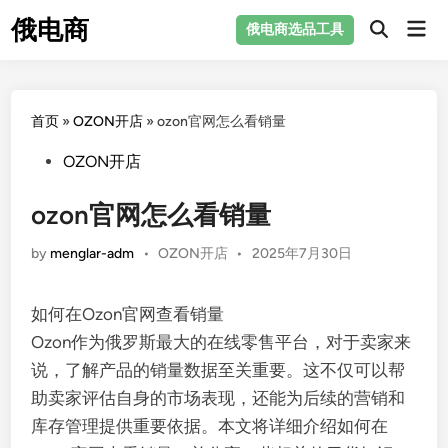
Skip
俄电商
Mai
俄电商选品工具
to
Men
content
首页
»
OZON开店
»
ozon官网怎么看销量
Posted
OZON开店
in
ozon官网怎么看销量
Posted
by
menglar-adm
•
OZON开店
•
2025年7月30日
in
如何在Ozon官网查看销量
Ozon作为俄罗斯最大的在线零售平台，对于卖家来
说，了解产品的销量数据至关重要。这不仅可以帮
助卖家评估自身的市场表现，还能为后续的营销和
库存管理提供重要依据。本文将详细介绍如何在