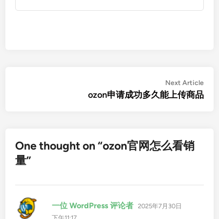
文
Nex
Next Article
artic
ozon申请成功多久能上传商品
章
导
航
One thought on “
ozon官网怎么看销
量
”
说
一位 WordPress 评论者
2025年7月30日
道：
下午11:17