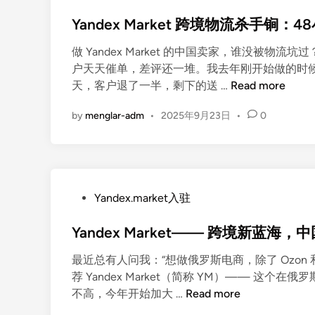
o
/
r
Yandex Market 跨境物流杀手锏
s
配
k
t
送
e
做 Yandex Market 的中国卖家，谁没被物
e
/
t
户天天催单，差评还一堆。我去年刚开始做的时候，
d
成
物
Y
天，客户退了一半，剩下的送 …
Read more
i
本
流
a
n
3
看
by
menglar-adm
•
2025年9月23日
•
0
n
大
板
d
难
不
e
题
会
x
，
用
M
这
P
？
Yandex.market入驻
a
样
o
从
r
解
Yandex Market—— 跨境新蓝
s
包
k
决
t
裹
e
效
最近总有人问我：“想做俄罗斯电商，除了 Ozon
e
轨
t
率
荐 Yandex Market（简称 YM）—— 这个
d
迹
跨
Y
翻
不高，今年开始加大 …
Read more
i
到
境
a
番