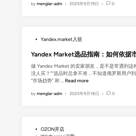
n
退
物
by
menglar-adm
•
2025年9月19日
•
0
n
货
流
d
分
杀
e
析
手
x
，
锏
M
这
P
：
Yandex.market入驻
a
样
o
4
r
用
Yandex Market选品指南：如
s
8
k
数
t
小
e
据
做 Yandex Market 的卖家朋友，是不是
e
时
t
涨
没人买？”“选品时总拿不准，不知道俄罗斯用户到底喜欢
d
清
—
Y
订
“市场趋势” 和 …
Read more
i
关
—
a
单
n
+
跨
by
menglar-adm
•
2025年9月18日
•
0
n
全
境
d
境
新
e
配
蓝
x
送
海
M
，
P
，
OZON开店
a
这