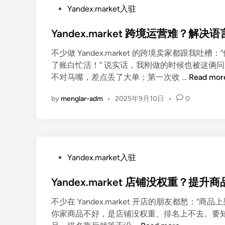
M
挑
P
卖
Yandex.market入驻
a
战
o
家
r
与
Yandex.market 跨境运营难？
s
入
k
机
t
驻
e
遇
不少做 Yandex.market 的跨境卖家都跟
e
俄
t
全
了账白忙活！” 说实话，我刚做的时候也被这俩
d
罗
选
Y
解
不对马嘴，差点丢了大单；第一次收 …
Read mor
i
斯
品
a
析
n
电
新
by
menglar-adm
•
2025年9月10日
•
0
n
商
思
d
市
路
e
场
：
x
的
挖
.
不
P
掘
Yandex.market入驻
m
二
o
小
a
之
Yandex.market 店铺没权重？
s
众
r
选
t
蓝
k
不少在 Yandex.market 开店的朋友都愁：
e
海
e
你家商品不好，是店铺没权重、排名上不去。要知道 Y
d
类
t