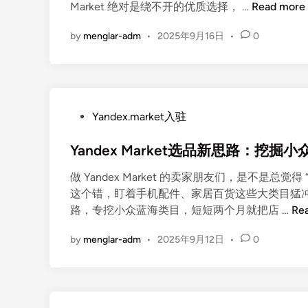
e
Y
Market 绝对是绕不开的优质选择， …
Read more
i
户
x
a
n
偏
M
by
menglar-adm
•
2025年9月16日
•
0
n
好
a
d
挖
r
e
掘
k
x
潜
e
M
力
P
t
Yandex.market入驻
a
爆
o
电
r
品
Yandex Market选品新思路：挖
s
商
k
t
平
e
做 Yandex Market 的卖家朋友们，是不是
e
台
t
这个错，盯着手机配件、家居百货这些大类目猛
d
大
深
Y
路，专挖小众蓝海类目，短短两个月就把店 …
Re
i
比
度
a
n
拼
剖
by
menglar-adm
•
2025年9月12日
•
0
n
：
析
d
优
：
e
势
跨
x
、
境