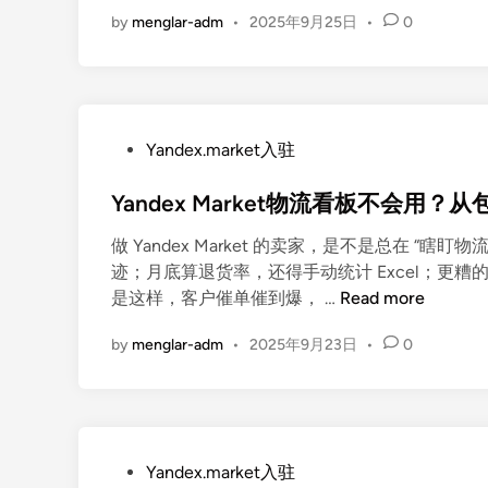
a
n
by
menglar-adm
•
2025年9月25日
•
0
n
d
e
x
M
P
Yandex.market入驻
a
o
r
Yandex Market物流看板不会
s
k
t
e
做 Yandex Market 的卖家，是不是总在 “
e
t
迹；月底算退货率，还得手动统计 Excel；更
d
物
Y
是这样，客户催单催到爆， …
Read more
i
流
a
n
总
by
menglar-adm
•
2025年9月23日
•
0
n
掉
d
坑
e
？
x
清
M
P
关
Yandex.market入驻
a