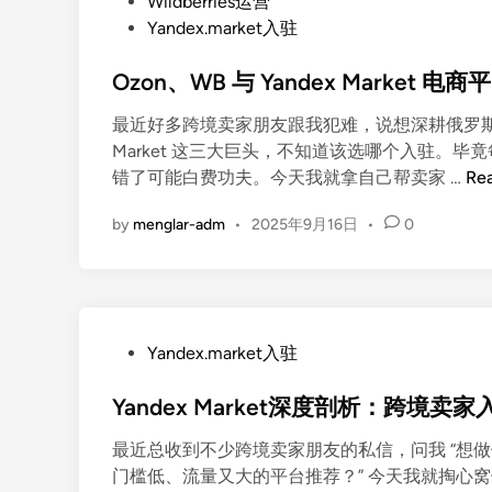
o
中
Wildberries运营
r
样
s
国
Yandex.market入驻
k
用
t
卖
e
提
Ozon、WB 与 Yandex Mark
e
家
t
效
d
进
选
3
最近好多跨境卖家朋友跟我犯难，说想深耕俄罗斯电商
i
军
品
0
Market 这三大巨头，不知道该选哪个入驻。
n
俄
指
%
O
错了可能白费功夫。今天我就拿自己帮卖家 …
Re
罗
南
z
斯
：
by
menglar-adm
•
2025年9月16日
•
0
o
市
如
n
场
何
、
的
依
W
黄
据
B
金
P
市
Yandex.market入驻
与
渠
o
场
Y
道
Yandex Market深度剖析：跨
s
趋
a
t
势
n
最近总收到不少跨境卖家朋友的私信，问我 “想
e
与
d
门槛低、流量又大的平台推荐？” 今天我就掏心窝子
d
用