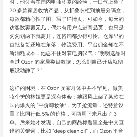
时，他凭着在国内电商积累的经验，一口气上架了
20 多款家居收纳产品，从折叠衣柜到抽屉分隔盒，
每款都精心拍了图、写了详情页。可如今，每天的
访客数寥寥无几，偶尔有用户点进商品页，也只是
匆匆划两下就离开，连咨询都少得可怜。仓库里的
首批备货还堆在角落，物流费用、平台佣金却在不
断消耗成本，他忍不住对着电脑叹气：“明明选品时
查过 Ozon 的家居类目数据，怎么到自己开店就彻
底没动静了？”
这样的困境，在 Ozon 卖家群体中并不罕见。做美
妆个护的林姐更是深有体会：她跟风上架了某款在
国内爆火的 “平价卸妆油”，为了抢流量，还特意设
置了比同行低 5% 的价格，可两周下来只出了 3
单。后来她才发现，自己的商品标题里全是中文直
译的关键词，比如 “deep clean oil”，而 Ozon 平台