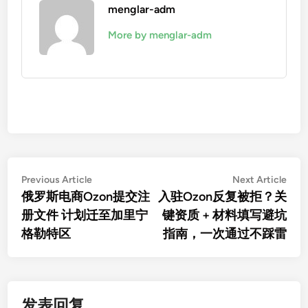
menglar-adm
More by menglar-adm
文
Previous
Nex
Previous Article
Next Article
article:
artic
俄罗斯电商Ozon提交注
入驻Ozon反复被拒？关
章
册文件 计划迁至加里宁
键资质 + 材料填写避坑
导
格勒特区
指南，一次通过不踩雷
航
发表回复