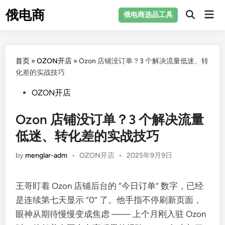
Skip
俄电商
Mai
俄电商选品工具
to
Men
content
首页
»
OZON开店
»
Ozon 店铺没订单？3 个解决流量低迷、转
化差的实战技巧
Posted
OZON开店
in
Ozon 店铺没订单？3 个解决流量
低迷、转化差的实战技巧
Posted
by
menglar-adm
•
OZON开店
•
2025年9月9日
in
王哥盯着 Ozon 店铺后台的 “今日订单” 数字，已经
是连续第七天显示 “0” 了。他手指不停刷新页面，
眼神从期待慢慢变成焦虑 —— 上个月刚入驻 Ozon