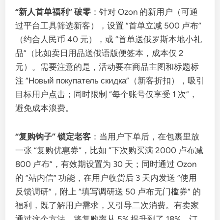
“新人首单福利” 破零
：针对 Ozon 的新用户（可通
过平台工具筛选新客），设置 “首单立减 500 卢布”
（约合人民币 40 元），或 “首单送俄罗斯本地小礼
品”（比如卖日用品送俄语版便签本，成本仅 2
元）。需要注意的是，活动要在商品主图和标题标
注 “Новый покупатель скидка”（新客折扣），吸引
目标用户点击；同时限制 “每个账号仅享受 1 次”，
避免成本浪费。
“复购钩子” 锁定老客
：当用户下单后，在包裹里放
一张 “复购优惠券”，比如 “下次购买满 2000 卢布减
800 卢布”，有效期设置为 30 天；同时通过 Ozon
的 “站内信” 功能，在用户收货后 3 天内发送 “使用
反馈调研”，附上 “填写调研送 50 卢布无门槛券” 的
福利，既了解用户需求，又引导二次消费。有卖家
通过这个方法，将复购率从 5% 提升到了 18%，订