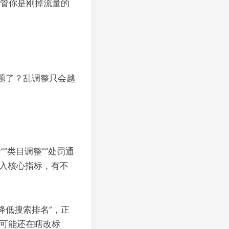
不管你是刚掉流量的
题了？乱调整只会越
新”“类目调整”“处罚通
 纳入核心指标，有不
降低搜索排名”，正
可能还在瞎改标