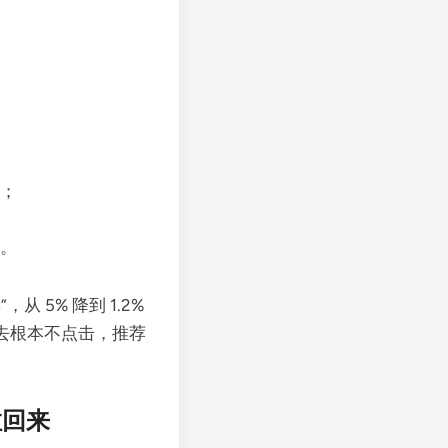
题；
求。
 5% 降到 1.2%
过去根本不点击，推荐
拉回来