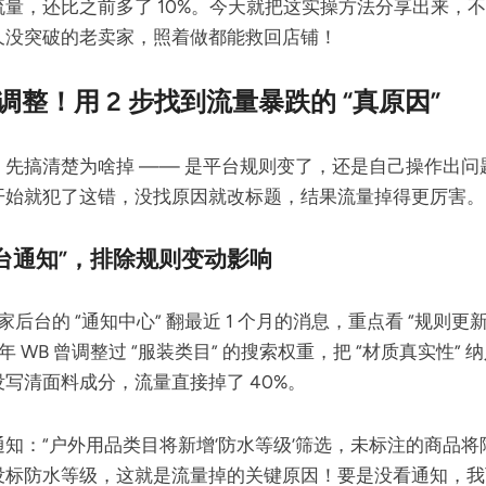
量，还比之前多了 10%。今天就把这实操方法分享出来，
久没突破的老卖家，照着做都能救回店铺！
整！用 2 步找到流量暴跌的 “真原因”
，先搞清楚为啥掉 —— 是平台规则变了，还是自己操作出问
开始就犯了这错，没找原因就改标题，结果流量掉得更厉害。
平台通知”，排除规则变动影响
es 卖家后台的 “通知中心” 翻最近 1 个月的消息，重点看 “规则更
年 WB 曾调整过 “服装类目” 的搜索权重，把 “材质真实性”
写清面料成分，流量直接掉了 40%。
知：“户外用品类目将新增‘防水等级’筛选，未标注的商品将
没标防水等级，这就是流量掉的关键原因！要是没看通知，我