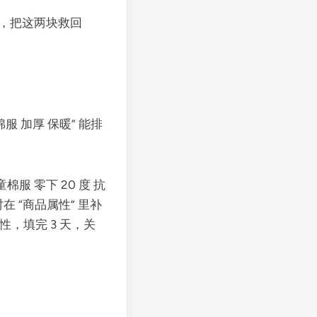
源，把这两块救回
 加厚 保暖” 能排
棉服 零下 20 度 抗
在 “商品属性” 里补
性，填完 3 天，关