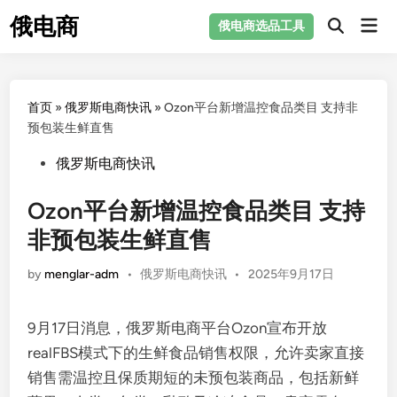
Skip
俄电商
Mai
俄电商选品工具
to
Men
content
首页
»
俄罗斯电商快讯
»
Ozon平台新增温控食品类目 支持非
预包装生鲜直售
Posted
俄罗斯电商快讯
in
Ozon平台新增温控食品类目 支持
非预包装生鲜直售
Posted
by
menglar-adm
•
俄罗斯电商快讯
•
2025年9月17日
in
9月17日消息，俄罗斯电商平台Ozon宣布开放
realFBS模式下的生鲜食品销售权限，允许卖家直接
销售需温控且保质期短的未预包装商品，包括新鲜