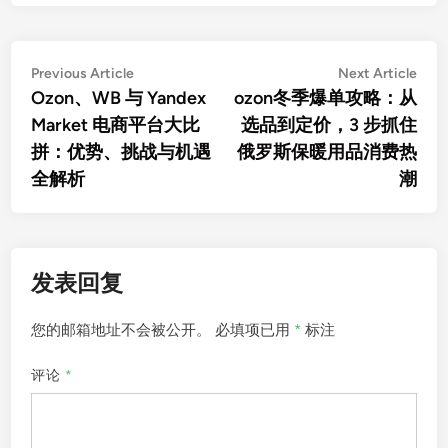
文
Previous
Nex
Previous Article
Next Article
article:
artic
Ozon、WB 与 Yandex
ozon冬季爆单攻略：从
章
Market 电商平台大比
选品到定价，3 步抓住
导
拼：优势、挑战与机遇
俄罗斯保暖用品消费热
航
全解析
潮
发表回复
您的邮箱地址不会被公开。
必填项已用
*
标注
评论
*